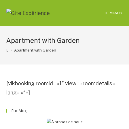
Μετάβαση
στο
ΜΕΝΟΎ
περιεχόμενο
Apartment with Garden
>
Apartment with Garden
[vikbooking roomid= »1″ view= »roomdetails »
lang= »* »]
Για Μας