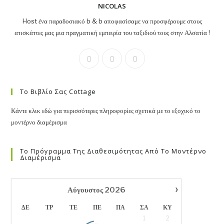
NICOLAS
Host ένα παραδοσιακό b & b αποφασίσαμε να προσφέρουμε στους
επισκέπτες μας μια πραγματική εμπειρία του ταξιδιού τους στην Αλσατία !
Το Βιβλίο Σας Cottage
Κάντε κλικ εδώ για περισσότερες πληροφορίες σχετικά με το εξοχικό το
μοντέρνο διαμέρισμα
Το Πρόγραμμα Της Διαθεσιμότητας Από Το Μοντέρνο
Διαμέρισμα
›
Αύγουστος
2026
ΔΕ
ΤΡ
ΤΕ
ΠΕ
ΠΑ
ΣΑ
ΚΥ
1
2