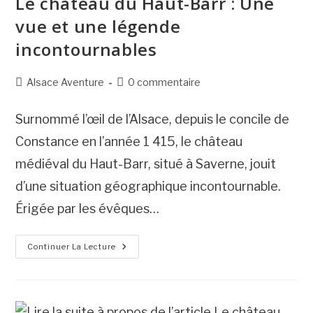
Le château du Haut-Barr : Une
vue et une légende
incontournables
Post
Commentaires
Alsace Aventure
0 commentaire
category:
de
la
Surnommé l’œil de l’Alsace, depuis le concile de
publication :
Constance en l’année 1 415, le château
médiéval du Haut-Barr, situé à Saverne, jouit
d’une situation géographique incontournable.
Érigée par les évêques…
Le
Continuer La Lecture
Château
Du
Haut-
Barr
:
Une