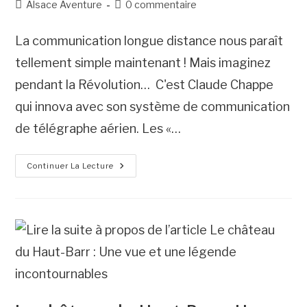
Post
Commentaires
Alsace Aventure
0 commentaire
category:
de
la
La communication longue distance nous paraît
publication :
tellement simple maintenant ! Mais imaginez
pendant la Révolution… C'est Claude Chappe
qui innova avec son système de communication
de télégraphe aérien. Les «…
La
Continuer La Lecture
Tour
Du
Télégraphe
Chappe
:
Attention
Secret-
Défense
!