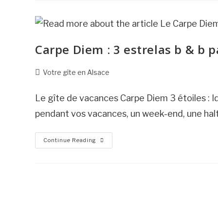
:
Comme
À
La
Maison
À
Carpe Diem : 3 estrelas b & b 
Marmoutier
À
Coté
De
Post
Votre gîte en Alsace
Saverne
category:
Le gîte de vacances Carpe Diem 3 étoiles : Idé
pendant vos vacances, un week-end, une hal
Carpe
Continue Reading
Diem
:
3
Estrelas
B
&
B
Para
Marmoutier,
Perto
De