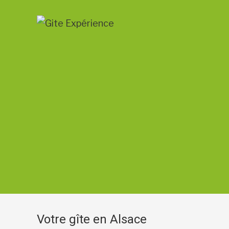
Pular
para
o
conteúdo
Votre gîte en Alsace