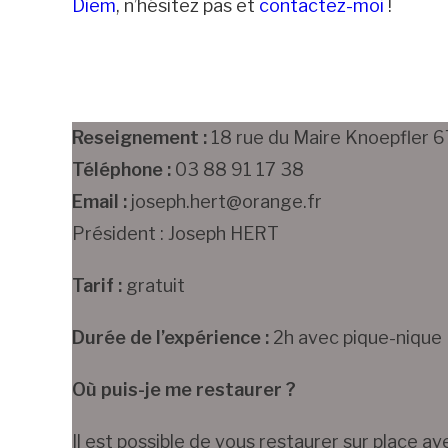
Diem
, n’hésitez pas et
contactez-moi
!
Reseignement :
18 rue du Maire Knoepfler
Téléphone :
03 88 91 17 38
Email :
joseph.hert@orange.fr
Président : Joseph HERT
Tarif :
gratuit
Durée de l’expérience :
2h avec pique-nique
Où puis-je me restaurer ?
Il est possible de vous restaurer sur place a