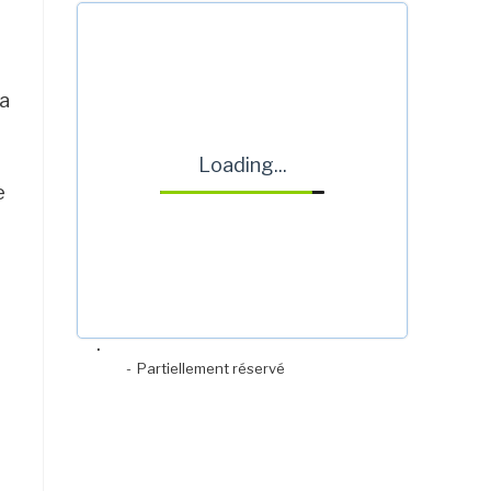
 a
Loading...
e
·
-
Partiellement réservé