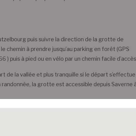
tzelbourg puis suivre la direction de la grotte de
 le chemin à prendre jusqu’au parking en forêt (GPS
uis à pied ou en vélo par un chemin facile d’accès
t de la vallée et plus tranquille si le départ s’effectue
 randonnée, la grotte est accessible depuis Saverne 