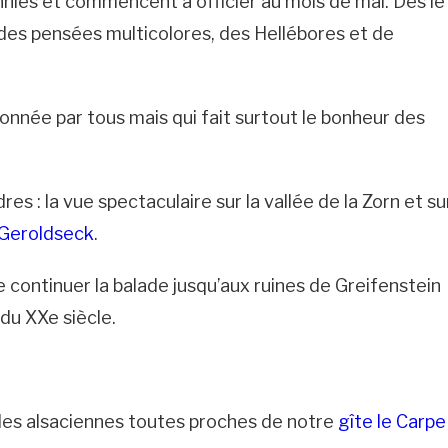
ennies et commencent à officier au mois de mai. Dès le
r des pensées multicolores, des Hellébores et de
ionnée par tous mais qui fait surtout le bonheur des
s : la vue spectaculaire sur la vallée de la Zorn et su
 Geroldseck
.
e continuer la balade jusqu’aux ruines de Greifenstein
du XXe siècle.
illes alsaciennes toutes proches de notre
gîte le Carpe