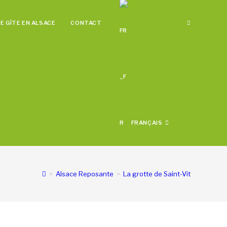
E GÎTE EN ALSACE
CONTACT
FRANÇAIS
>
Alsace Reposante
>
La grotte de Saint-Vit