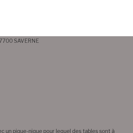
 67700 SAVERNE
vec un pique-nique pour lequel des tables sont à