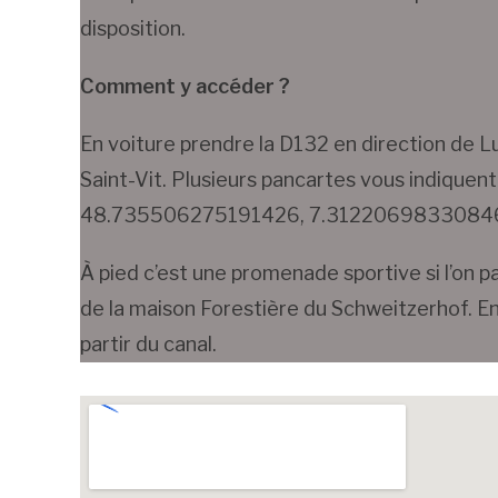
disposition.
Comment y accéder ?
En voiture prendre la D132 en direction de Lu
Saint-Vit. Plusieurs pancartes vous indiquent
48.735506275191426, 7.312206983308466 ) p
À pied c’est une promenade sportive si l’on par
de la maison Forestière du Schweitzerhof. En
partir du canal.